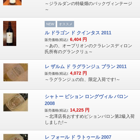
～ジラルダンの特級畑のバックヴィンテージ
～
NEW
オススメ
ル ドラゴン ド クインタス 2011
6,404
円
販売価格(税込):
～あの、オーブリオンのクラレンスディロン
氏所有のグランクリュ～
レ ザルム ド ラグランジュ ブラン 2011
4,072
円
販売価格(税込):
～ラグランジュの白、限定入荷です!～
シャトー ピション ロングヴィル バロン
2008
14,225
円
販売価格(税込):
～北澤店長おすすめピションバロン第2級入荷
しました!～
レ フォール ド ラトゥール 2007